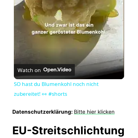
l
a
y
V
Watch on
i
SO hast du Blumenkohl noch nicht
zubereitet! 👀 #shorts
d
Datenschutzerklärung:
Bitte hier klicken
e
EU-Streitschlichtung