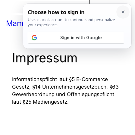
Zum
Inhalt
springen
MamaPapaBaby
Menü
Impressum
Informationspflicht laut §5 E-Commerce
Gesetz, §14 Unternehmensgesetzbuch, §63
Gewerbeordnung und Offenlegungspflicht
laut §25 Mediengesetz.