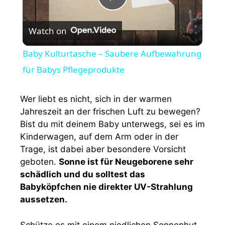
P
Watch on
l
Baby Kulturtasche – Saubere Aufbewahrung
a
für Babys Pflegeprodukte
y
Wer liebt es nicht, sich in der warmen
Jahreszeit an der frischen Luft zu bewegen?
Bist du mit deinem Baby unterwegs, sei es im
V
Kinderwagen, auf dem Arm oder in der
Trage, ist dabei aber besondere Vorsicht
i
geboten.
Sonne ist für Neugeborene sehr
schädlich und du solltest das
Babyköpfchen nie direkter UV-Strahlung
d
aussetzen.
e
Schütze es mit einem niedlichen Sonnenhut