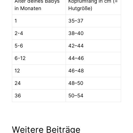
Alter deines Babys
Kopfumfang in cm (=
in Monaten
Hutgröße)
1
35–37
2-4
38–40
5-6
42–44
6-12
44–46
12
46–48
24
48–50
36
50–54
Weitere Beiträge