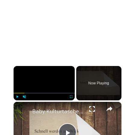
×
Now Playing
×
Play
Unmute
Fullscreen
Baby Kulturtasche – Saubere Aufbewahrung für Babys Pflegeprodukte