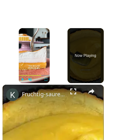
×
Now Playing
×
Play
Unmute
Fullscreen
Fruchtig-saurer Zitronen-Baiser-Kuchen #shorts