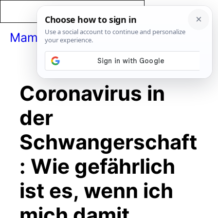
Zum
Inhalt
springen
MamaPapaBaby
Menü
Coronavirus in
der
Schwangerschaft
: Wie gefährlich
ist es, wenn ich
mich damit