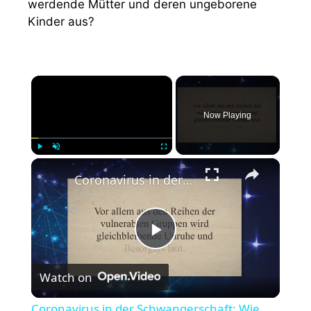
werdende Mütter und deren ungeborene
Kinder aus?
×
Now Playing
×
Play
Unmute
Fullscreen
Coronavirus in der Schwangerschaft: Wie gefährlich ist es, wenn ich mich damit anstecke?
P
Watch on
l
Coronavirus in der Schwangerschaft: Wie