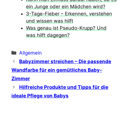
ein Junge oder ein Mädchen wird?
3-Tage-Fieber – Erkennen, verstehen
und wissen was hilft
Was genau ist Pseudo-Krupp? Und
was hilft dagegen?
Kategorien
Allgemein
Babyzimmer streichen – Die passende
Wandfarbe für ein gemütliches Baby-
Zimmer
Hilfreiche Produkte und Tipps für die
ideale Pflege von Babys