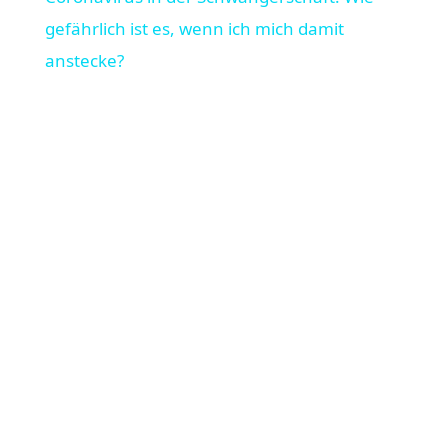
a
gefährlich ist es, wenn ich mich damit
anstecke?
y
V
i
d
e
o